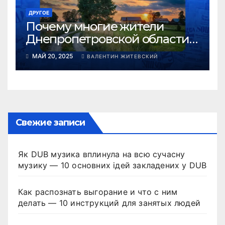
ДРУГОЕ
Почему многие жители
Днепропетровской области
выбирают переселение в
МАЙ 20, 2025
ВАЛЕНТИН ЖИТЕВСКИЙ
села во время войны в 2025
году
Свежие записи
Як DUB музика вплинула на всю сучасну
музику — 10 основних ідей закладених у DUB
Как распознать выгорание и что с ним
делать — 10 инструкций для занятых людей