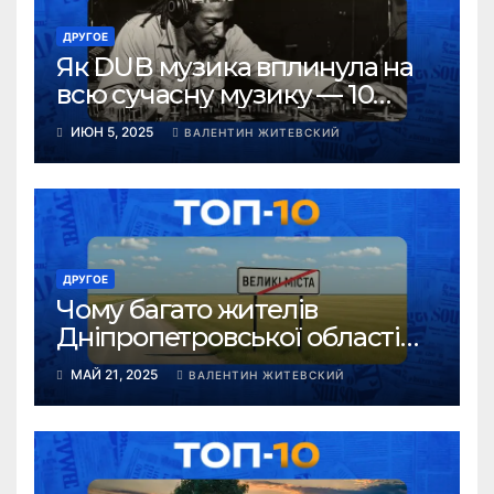
ДРУГОЕ
Як DUB музика вплинула на
всю сучасну музику — 10
основних ідей закладених у
ИЮН 5, 2025
ВАЛЕНТИН ЖИТЕВСКИЙ
DUB
ДРУГОЕ
Чому багато жителів
Дніпропетровської області
обирають переселення в
МАЙ 21, 2025
ВАЛЕНТИН ЖИТЕВСКИЙ
села під час війни у 2025 році