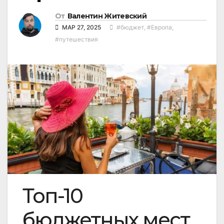
От
Валентин Житевский
МАР 27, 2025
#бюджет
,
#Европа
,
#путешествия
Топ-10
бюджетных мест