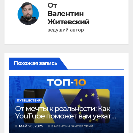
От
Валентин
Житевский
ведущий автор
Похожая запись
ПУТЕШЕСТВИЯ
От мечты к реальности: Как
YouTube поможет вам уехать
из Днепропетровской
МАЙ 26, 2025
ВАЛЕНТИН ЖИТЕВСКИЙ
области и начать новую