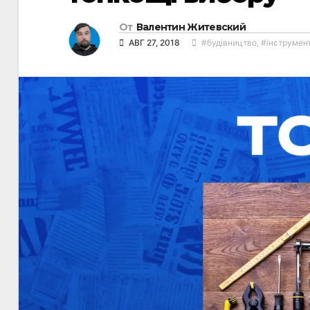
От
Валентин Житевский
АВГ 27, 2018
#будівництво
,
#інструмен