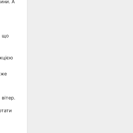
шини. А
ь що
нкцією
вже
 вітер.
ртати