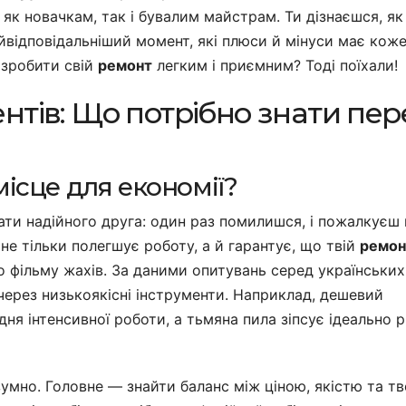
 як новачкам, так і бувалим майстрам. Ти дізнаєшся, як
йвідповідальніший момент, які плюси й мінуси має коже
й зробити свій
ремонт
легким і приємним? Тоді поїхали!
нтів: Що потрібно знати пер
ісце для економії?
ти надійного друга: один раз помилишся, і пожалкуєш 
 не тільки полегшує роботу, а й гарантує, що твій
ремон
до фільму жахів. За даними опитувань серед українських
 через низькоякісні інструменти. Наприклад, дешевий
я інтенсивної роботи, а тьмяна пила зіпсує ідеально р
умно. Головне — знайти баланс між ціною, якістю та тв