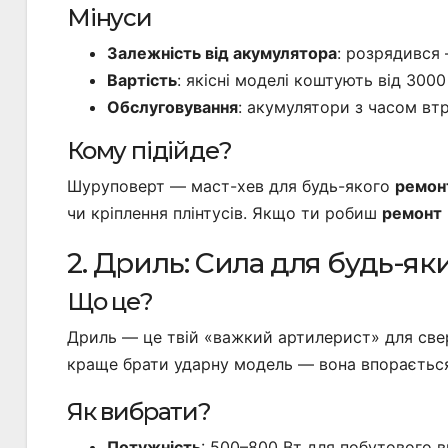
Мінуси
Залежність від акумулятора
: розрядився —
Вартість
: якісні моделі коштують від 3000
Обслуговування
: акумулятори з часом вт
Кому підійде?
Шуруповерт — маст-хев для будь-якого
ремон
чи кріплення плінтусів. Якщо ти робиш
ремонт
2. Дриль: Сила для будь-як
Що це?
Дриль — це твій «важкий артилерист» для све
краще брати ударну модель — вона впорається 
Як вибрати?
Потужність
: 500–800 Вт для побутового 