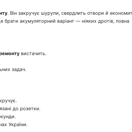
нту
. Він закручує шурупи, свердлить отвори й економит
 брати акумуляторний варіант — ніяких дротів, повна
ремонту
вистачить.
ьних задач.
.
кручує.
язані до розетки.
екунди.
нах України.