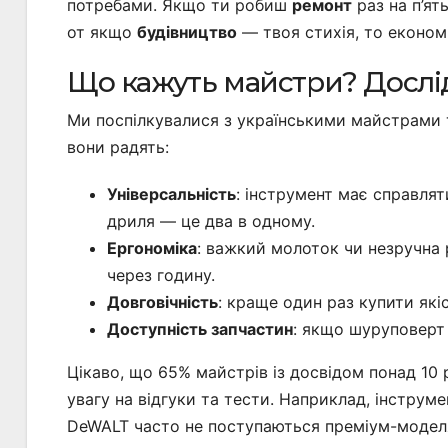
потребами. Якщо ти робиш
ремонт
раз на п’ят
от якщо
будівництво
— твоя стихія, то економ
Що кажуть майстри? Досл
Ми поспілкувалися з українськими майстрами т
вони радять:
Універсальність
: інструмент має справля
дриля — це два в одному.
Ергономіка
: важкий молоток чи незручна 
через годину.
Довговічність
: краще один раз купити які
Доступність запчастин
: якщо шуруповерт 
Цікаво, що 65% майстрів із досвідом понад 10 
увагу на відгуки та тести. Наприклад, інструме
DeWALT часто не поступаються преміум-модел