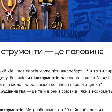
інструменти — це половина
ий хід, і вся партія може піти шкереберть. Чи то ти ви
ову, без якісних
інструментів
далеко не заїдеш. Уявляє
ти, а молоток розвалюється після першого цвяха?
а
будівництва
— це твій вірний союзник, який економить
нструментів
. Ми розберемо топ-10 найнеобхідніших