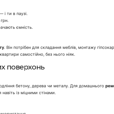
 і ти в паузі.
 грн.
рачають ємність.
ту
. Він потрібен для складання меблів, монтажу гіпсока
квартири самостійно, без нього ніяк.
их поверхонь
рдління бетону, дерева чи металу. Для домашнього
рем
навіть із міцними стінами.
використання.