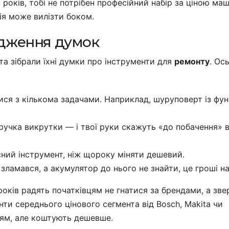
ь років, тобі не потрібен професійний набір за ціною ма
ія може вилізти боком.
ідження думок
а зібрали їхні думки про інструменти для
ремонту
. Ос
тися з кількома задачами. Наприклад, шуруповерт із фу
ручка викрутки — і твої руки скажуть «до побачення» 
сний інструмент, ніж щороку міняти дешевий.
зламався, а акумулятор до нього не знайти, це гроші на
років радять початківцям не гнатися за брендами, а зве
нти середнього цінового сегмента від Bosch, Makita чи
ям, але коштують дешевше.