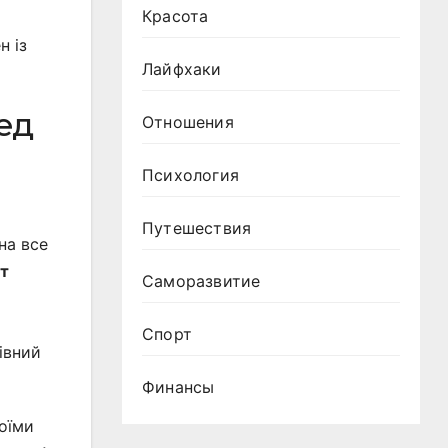
Красота
н із
Лайфхаки
ед
Отношения
Психология
Путешествия
на все
т
Саморазвитие
Спорт
івний
Финансы
оїми