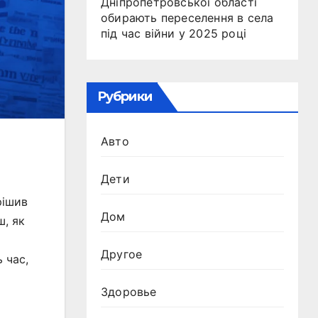
Дніпропетровської області
обирають переселення в села
під час війни у 2025 році
Рубрики
Авто
Дети
рішив
Дом
ш, як
Другое
 час,
Здоровье