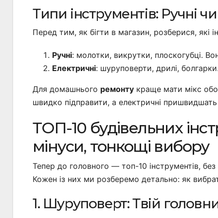
Типи інструментів: Ручні ч
Перед тим, як бігти в магазин, розберися, які і
Ручні
: молотки, викрутки, плоскогубці. Вон
Електричні
: шуруповерти, дрилі, болгарк
Для домашнього
ремонту
краще мати мікс обох
швидко підправити, а електричні пришвидшать
ТОП-10 будівельних інс
мінуси, тонкощі вибору
Тепер до головного — топ-10 інструментів, без
Кожен із них ми розберемо детально: як вибрат
1. Шуруповерт: Твій головн