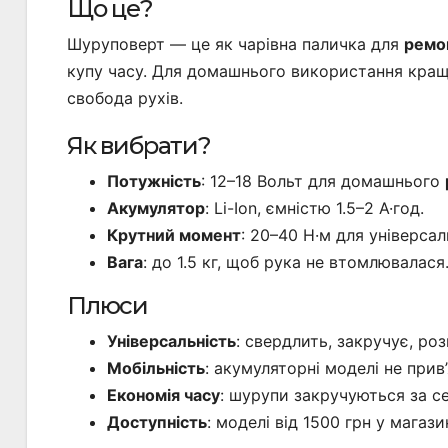
Що це?
Шуруповерт — це як чарівна паличка для
ремо
купу часу. Для домашнього використання краще
свобода рухів.
Як вибрати?
Потужність
: 12–18 Вольт для домашнього
Акумулятор
: Li-Ion, ємністю 1.5–2 А·год.
Крутний момент
: 20–40 Н·м для універсал
Вага
: до 1.5 кг, щоб рука не втомлювалася
Плюси
Універсальність
: свердлить, закручує, роз
Мобільність
: акумуляторні моделі не прив’
Економія часу
: шурупи закручуються за с
Доступність
: моделі від 1500 грн у магази