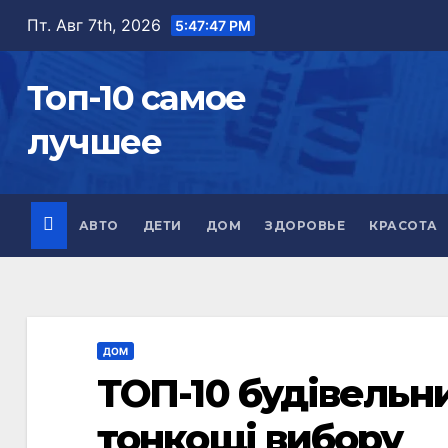
Перейти
Пт. Авг 7th, 2026
5:47:48 PM
к
содержимому
Топ-10 самое
лучшее
АВТО
ДЕТИ
ДОМ
ЗДОРОВЬЕ
КРАСОТА
ДОМ
ТОП-10 будівельни
тонкощі вибору