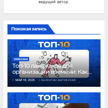
ведущий автор
Похожая запись
ЛАЙФХАКИ
Топ-10 лайфхаков для
организации времени: Как
успевать всё и не сойти с ума
МАЙ 19, 2025
ВАЛЕНТИН ЖИТЕВСКИЙ