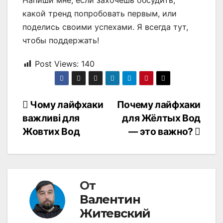
Напиши мне, если захочешь обсудить,
какой тренд попробовать первым, или
поделись своими успехами. Я всегда тут,
чтобы поддержать!
Post Views:
140
Навигация
Чому лайфхаки
Почему лайфхаки
важливі для
для Жёлтых Вод
по
Жовтих Вод
— это важно?
записям
От
Валентин
Житевский