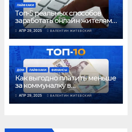
ЛАЙФХАКИ
Топ-5 реальных способов
заработать онлайн жителям
Желтых Вод после 40
АПР 29, 2025
ВАЛЕНТИН ЖИТЕВСКИЙ
ДОМ
ЛАЙФХАКИ
ФИНАНСЫ
Как выгодно платить меньше
за коммуналку в
Днепропетровской области в
АПР 29, 2025
ВАЛЕНТИН ЖИТЕВСКИЙ
2025